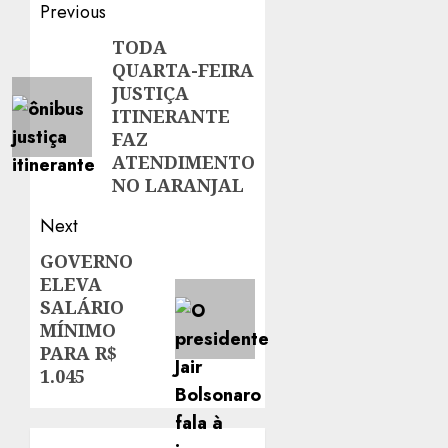
Post
Previous
navigation
TODA
Previous
QUARTA-FEIRA
post:
JUSTIÇA
ITINERANTE
FAZ
ATENDIMENTO
NO LARANJAL
Next
GOVERNO
Next
ELEVA
post:
SALÁRIO
MÍNIMO
PARA R$
1.045