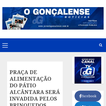
Skip
to
content
Primary
Menu
PRAÇA DE
ALIMENTAÇÃO
DO PÁTIO
ALCÂNTARA SERÁ
Facebook
INVADIDA PELOS
BRINQUEDOS