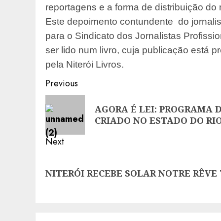
reportagens e a forma de distribuição do m
Este depoimento contundente do jornalis
para o Sindicato dos Jornalistas Profissi
ser lido num livro, cuja publicação está 
pela Niterói Livros.
Post
Previous
navigation
Previous
AGORA É LEI: PROGRAMA D
post:
CRIADO NO ESTADO DO RI
Next
Next
NITERÓI RECEBE SOLAR NOTRE RÊV
post: