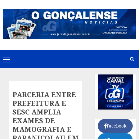
Skip
to
content
Primary
Menu
PARCERIA ENTRE
PREFEITURA E
SESC AMPLIA
EXAMES DE
Facebook
MAMOGRAFIA E
PAPANICOLAU EM