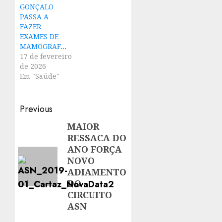
GONÇALO
PASSA A
FAZER
EXAMES DE
MAMOGRAFIA
17 de fevereiro
de 2026
Em "Saúde"
Post
Previous
navigation
MAIOR
Previous
RESSACA DO
post:
ANO FORÇA
NOVO
ADIAMENTO
DO
CIRCUITO
ASN