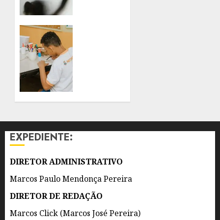
PARA
VIOLÊNCIA
SEXUAL
REDE
CONTRA
MUNICIPAL
CRIANÇAS
DE
E
NITERÓI
ADOLESCENTES
GANHA
REFORÇO
8 DE
DE 300
AGOSTO
AGENTES
DE 2026
DE
0
APOIO
EXPEDIENTE:
ESCOLAR
8 DE
DIRETOR ADMINISTRATIVO
AGOSTO
DE 2026
Marcos Paulo Mendonça Pereira
0
DIRETOR DE REDAÇÃO
Marcos Click (Marcos José Pereira)