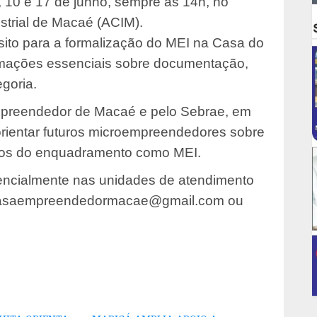
, 10 e 17 de junho, sempre às 14h, no
strial de Macaé (ACIM).
isito para a formalização do MEI na Casa do
mações essenciais sobre documentação,
goria.
Empreendedor de Macaé e pelo Sebrae, em
orientar futuros microempreendedores sobre
cios do enquadramento como MEI.
sencialmente nas unidades de atendimento
 casaempreendedormacae@gmail.com ou