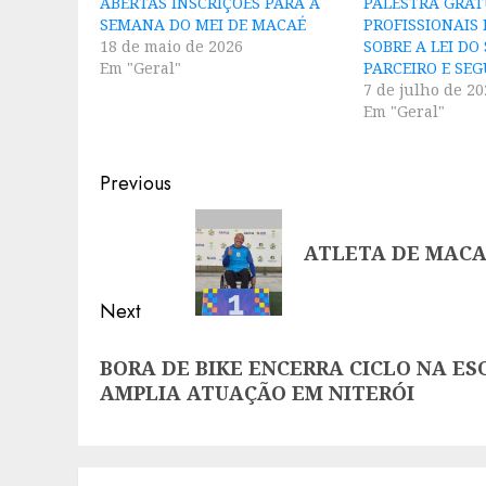
ABERTAS INSCRIÇÕES PARA A
PALESTRA GRAT
SEMANA DO MEI DE MACAÉ
PROFISSIONAIS
18 de maio de 2026
SOBRE A LEI DO
Em "Geral"
PARCEIRO E SE
7 de julho de 20
Em "Geral"
Post
Previous
navigation
Previous
ATLETA DE MACA
post:
Next
Next
BORA DE BIKE ENCERRA CICLO NA E
post:
AMPLIA ATUAÇÃO EM NITERÓI