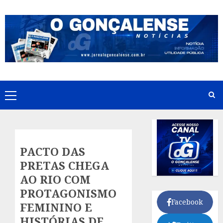
Skip
to
content
Primary
Menu
PACTO DAS
PRETAS CHEGA
AO RIO COM
PROTAGONISMO
Facebook
FEMININO E
HISTÓRIAS DE