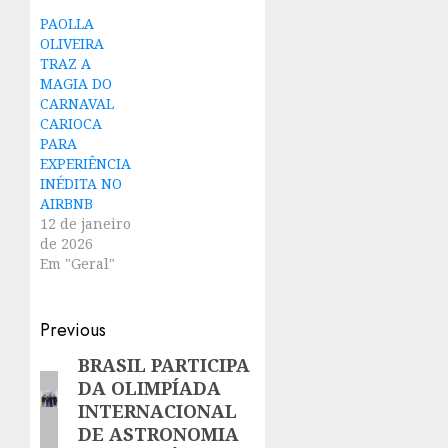
PAOLLA
OLIVEIRA
TRAZ A
MAGIA DO
CARNAVAL
CARIOCA
PARA
EXPERIÊNCIA
INÉDITA NO
AIRBNB
12 de janeiro
de 2026
Em "Geral"
Post
Previous
navigation
BRASIL PARTICIPA
Previous
DA OLIMPÍADA
post:
INTERNACIONAL
DE ASTRONOMIA