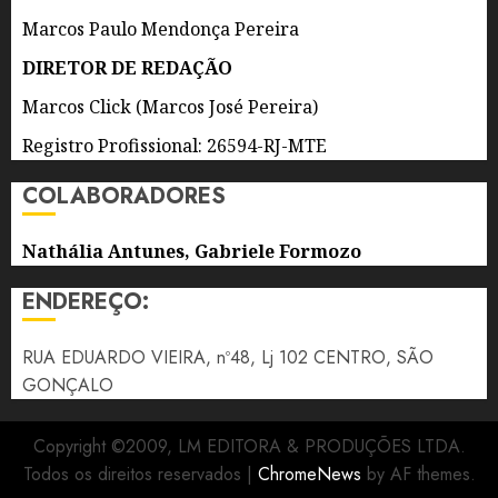
AGOSTO
Marcos Paulo Mendonça Pereira
5 DE
DIRETOR DE REDAÇÃO
AGOSTO
DE 2026
Marcos Click (Marcos José Pereira)
0
Registro Profissional: 26594-RJ-MTE
COLABORADORES
Nathália Antunes, Gabriele Formozo
ENDEREÇO:
RUA EDUARDO VIEIRA, nº48, Lj 102 CENTRO, SÃO
GONÇALO
Copyright ©2009, LM EDITORA & PRODUÇÕES LTDA.
Todos os direitos reservados
|
ChromeNews
by AF themes.