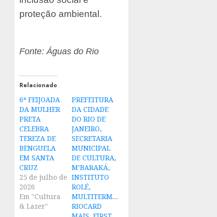
proteção ambiental.
Fonte: Águas do Rio
Relacionado
6ª FEIJOADA
PREFEITURA
DA MULHER
DA CIDADE
PRETA
DO RIO DE
CELEBRA
JANEIRO,
TEREZA DE
SECRETARIA
BENGUELA
MUNICIPAL
EM SANTA
DE CULTURA,
CRUZ
M’BARAKÁ,
25 de julho de
INSTITUTO
2026
ROLÉ,
Em "Cultura
MULTITERMINAIS,
& Lazer"
RIOCARD
MAIS, FIRST