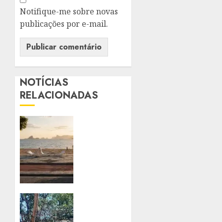
Notifique-me sobre novas
publicações por e-mail.
NOTÍCIAS
RELACIONADAS
ORLA
DE
ICARAÍ
SERÁ
REVITALIZADA
COM
NOVA
CICLOVIA,
PROJETO
CALÇADÃO
INICIA
AMPLIADO,
RECUPERAÇÃO