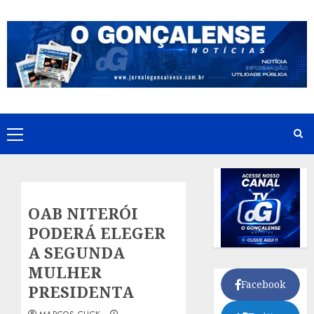
Skip
to
content
Primary
Menu
OAB NITERÓI
PODERÁ ELEGER
A SEGUNDA
MULHER
Facebook
PRESIDENTA