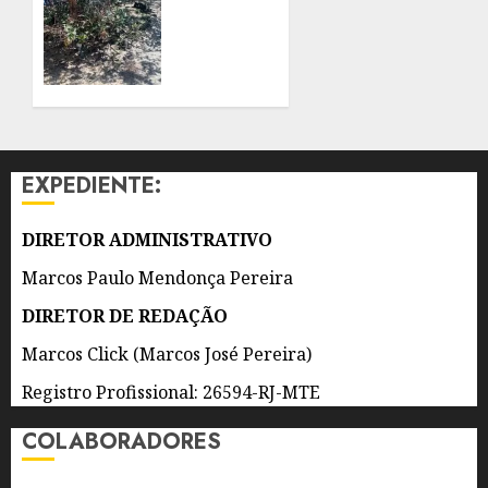
BANHEIROS
DE
E
MANGUEZAL
QUIOSQUES
E
MODERNOS
CARBONO
E
AZUL
PADRONIZADOS
NA
COMUNIDADE
EXPEDIENTE:
9 DE
DO
AGOSTO
GATO,
DE 2026
EM
DIRETOR ADMINISTRATIVO
0
SÃO
Marcos Paulo Mendonça Pereira
GONÇALO
DIRETOR DE REDAÇÃO
9 DE
AGOSTO
Marcos Click (Marcos José Pereira)
DE 2026
0
Registro Profissional: 26594-RJ-MTE
COLABORADORES