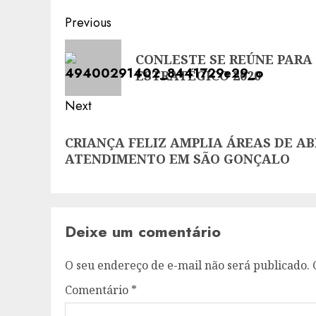
Post
Previous
navigation
Previous
CONLESTE SE REÚNE PAR
post:
ESTRATÉGICO 2020
Next
Next
CRIANÇA FELIZ AMPLIA ÁREAS DE A
post:
ATENDIMENTO EM SÃO GONÇALO
Deixe um comentário
O seu endereço de e-mail não será publicado.
Comentário
*