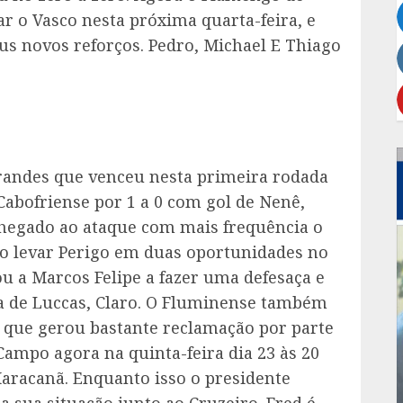
r o Vasco nesta próxima quarta-feira, e
us novos reforços. Pedro, Michael E Thiago
grandes que venceu nesta primeira rodada
Cabofriense por 1 a 0 com gol de Nenê,
chegado ao ataque com mais frequência o
io levar Perigo em duas oportunidades no
u a Marcos Felipe a fazer uma defesaça e
a de Luccas, Claro. O Fluminense também
 que gerou bastante reclamação por parte
Campo agora na quinta-feira dia 23 às 20
aracanã. Enquanto isso o presidente
a sua situação junto ao Cruzeiro. Fred é