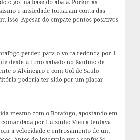
o o gol na base do abafa. Porém as
vosismo e ansiedade tomaram conta das
m isso. Apesar do empate pontos positivos
Botafogo perdeu para o volta redonda por 1
ite deste último sábado no Raulino de
nte o Alvinegro e com Gol de Saulo
itória poderia ter sido por um placar
tida mesmo com o Botafogo, apostando em
 comandada por Luizinho Vieira tentava
 com a velocidade e entrosamento de um
eses. Antes do intervalo uma confusão