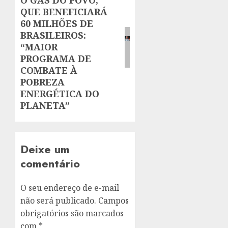
O GÁS DO POVO,
post:
QUE BENEFICIARÁ
60 MILHÕES DE
BRASILEIROS:
“MAIOR
PROGRAMA DE
COMBATE À
POBREZA
ENERGÉTICA DO
PLANETA”
Deixe um
comentário
O seu endereço de e-mail
não será publicado.
Campos
obrigatórios são marcados
com
*