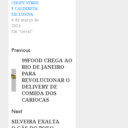
CHOPE VERDE
E CALDERETA
EXCLUSIVA
6 de março de
2024
Em "Geral"
Post
Previous
navigation
99FOOD CHEGA AO
Previous
RIO DE JANEIRO
post:
PARA
REVOLUCIONAR O
DELIVERY DE
COMIDA DOS
CARIOCAS
Next
SILVEIRA EXALTA
Next