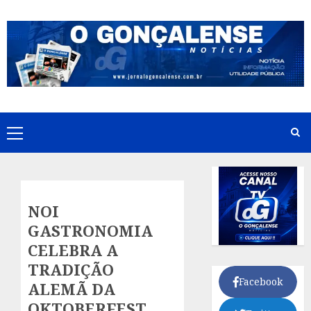
Skip
to
content
Primary
Menu
NOI
GASTRONOMIA
CELEBRA A
TRADIÇÃO
Facebook
ALEMÃ DA
OKTOBERFEST