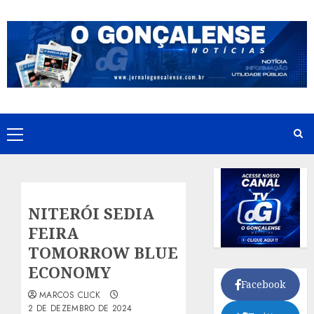
Skip
to
content
Primary
Menu
NITERÓI SEDIA
FEIRA
TOMORROW BLUE
ECONOMY
Facebook
MARCOS CLICK
2 DE DEZEMBRO DE 2024