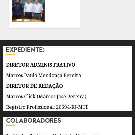
AGOSTO
RENOVA
DE 2026
CONVÊNIO
0
DO
PROEIS
POR
DOIS
ANOS
EXPEDIENTE:
7 DE
AGOSTO
DIRETOR ADMINISTRATIVO
DE 2026
0
Marcos Paulo Mendonça Pereira
DIRETOR DE REDAÇÃO
Marcos Click (Marcos José Pereira)
Registro Profissional: 26594-RJ-MTE
COLABORADORES