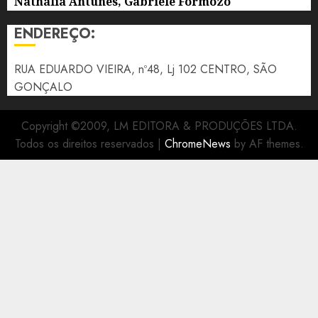
Nathália Antunes, Gabriele Formozo
ENDEREÇO:
RUA EDUARDO VIEIRA, nº48, Lj 102 CENTRO, SÃO
GONÇALO
Copyright ©2009, LM EDITORA & PRODUÇÕES LTDA.
Todos os direitos reservados
|
ChromeNews
by AF themes.