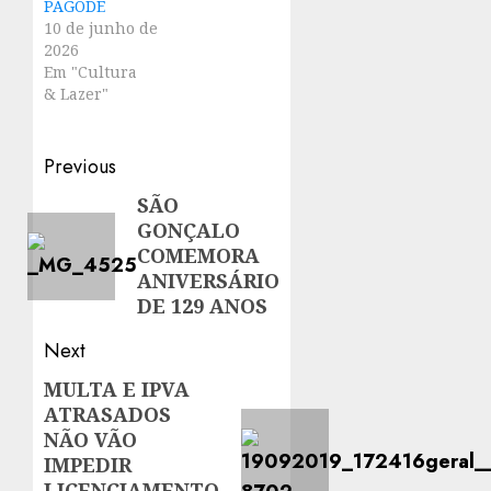
PAGODE
10 de junho de
2026
Em "Cultura
& Lazer"
Post
Previous
navigation
SÃO
Previous
GONÇALO
post:
COMEMORA
ANIVERSÁRIO
DE 129 ANOS
Next
MULTA E IPVA
Next
ATRASADOS
post:
NÃO VÃO
IMPEDIR
LICENCIAMENTO