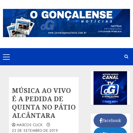
Skip
to
content
Primary
Menu
MÚSICA AO VIVO
É A PEDIDA DE
QUINTA NO PÁTIO
ALCÂNTARA
Facebook
MARCOS CLICK
23 DE SETEMBRO DE 2019