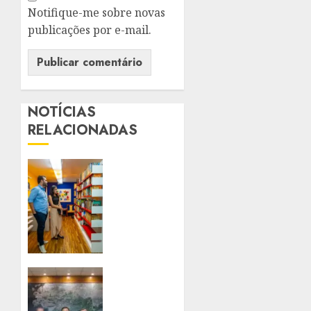
Notifique-me sobre novas
publicações por e-mail.
NOTÍCIAS
RELACIONADAS
SÃO
GONÇALO
GANHA
PRIMEIRA
BIBLIOTECA
COMUNITÁRIA
DA
CIDADE
PREFEITO
DE
7 DE
NITERÓI