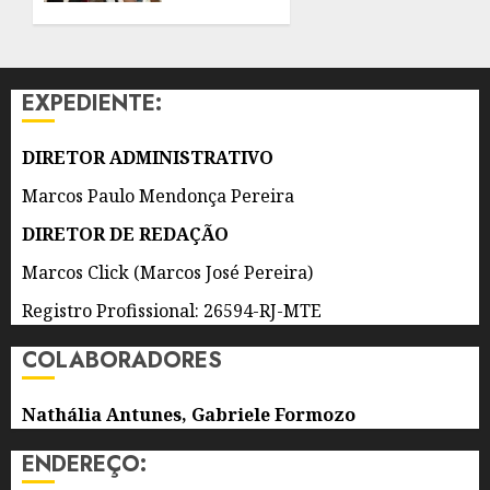
8 DE
DURANTE
AGOSTO
TODO
DE 2026
O MÊS
0
DE
EXPEDIENTE:
AGOSTO
8 DE
DIRETOR ADMINISTRATIVO
AGOSTO
DE 2026
Marcos Paulo Mendonça Pereira
0
DIRETOR DE REDAÇÃO
Marcos Click (Marcos José Pereira)
Registro Profissional: 26594-RJ-MTE
COLABORADORES
Nathália Antunes, Gabriele Formozo
ENDEREÇO: