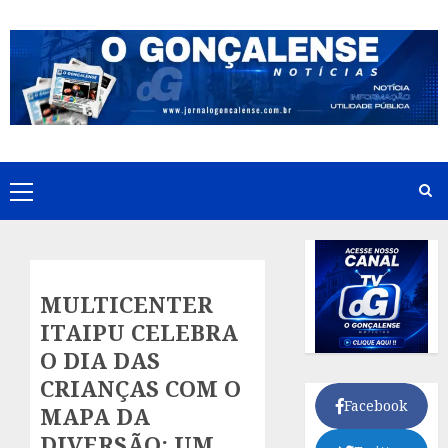
Skip
to
content
Primary
Menu
MULTICENTER
ITAIPU CELEBRA
O DIA DAS
CRIANÇAS COM O
Facebook
MAPA DA
DIVERSÃO: UM