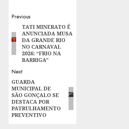
Post
Previous
navigation
TATI MINERATO É
Previous
ANUNCIADA MUSA
post:
DA GRANDE RIO
NO CARNAVAL
2026: “FRIO NA
BARRIGA”
Next
GUARDA
Next
MUNICIPAL DE
post:
SÃO GONÇALO SE
DESTACA POR
PATRULHAMENTO
PREVENTIVO