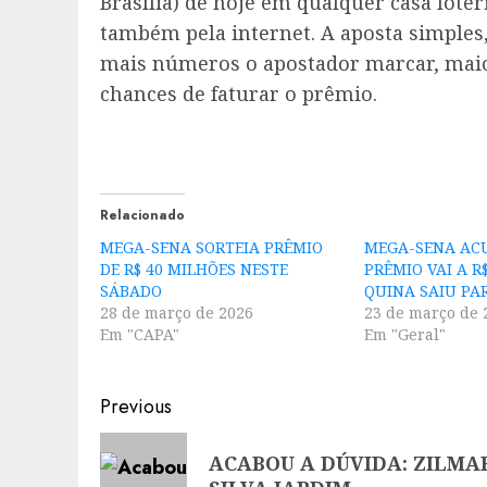
Brasília) de hoje em qualquer casa lotér
também pela internet. A aposta simples,
mais números o apostador marcar, maior
chances de faturar o prêmio.
Relacionado
MEGA-SENA SORTEIA PRÊMIO
MEGA-SENA AC
DE R$ 40 MILHÕES NESTE
PRÊMIO VAI A R
SÁBADO
QUINA SAIU PA
28 de março de 2026
23 de março de 
Em "CAPA"
Em "Geral"
Post
Previous
navigation
Previous
ACABOU A DÚVIDA: ZILMAR
post: