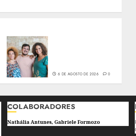
’
PROJETO SEMENTES
LANÇA FORMAÇÃO PARA
MULHERES NEGRAS E
INDÍGENAS NA PRODUÇÃO
CULTURAL
6 DE AGOSTO DE 2026
0
COLABORADORES
Nathália Antunes, Gabriele Formozo