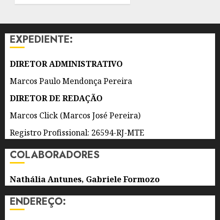
CICLOVIA,
CALÇADÃO
AMPLIADO,
EXPEDIENTE:
BANHEIROS
E
QUIOSQUES
DIRETOR ADMINISTRATIVO
MODERNOS
Marcos Paulo Mendonça Pereira
E
PADRONIZADOS
DIRETOR DE REDAÇÃO
Marcos Click (Marcos José Pereira)
9 DE
AGOSTO
DE 2026
Registro Profissional: 26594-RJ-MTE
0
COLABORADORES
Nathália Antunes, Gabriele Formozo
ENDEREÇO: