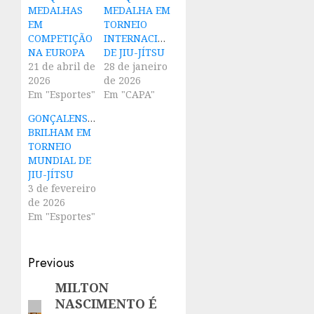
MEDALHAS
MEDALHA EM
EM
TORNEIO
COMPETIÇÃO
INTERNACIONAL
NA EUROPA
DE JIU-JÍTSU
21 de abril de
28 de janeiro
2026
de 2026
Em "Esportes"
Em "CAPA"
GONÇALENSES
BRILHAM EM
TORNEIO
MUNDIAL DE
JIU-JÍTSU
3 de fevereiro
de 2026
Em "Esportes"
Post
Previous
navigation
MILTON
Previous
NASCIMENTO É
post: