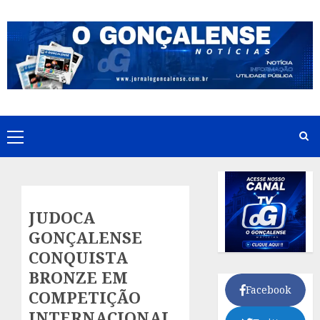
Skip
to
content
Primary
Menu
JUDOCA
GONÇALENSE
CONQUISTA
BRONZE EM
Facebook
COMPETIÇÃO
INTERNACIONAL