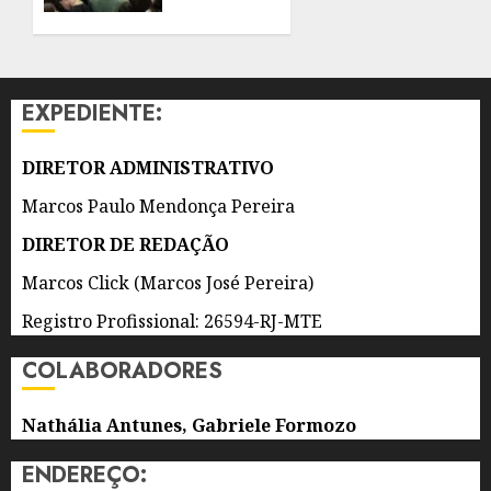
DE 2026
PÚBLICO
0
EM
QUATRO
ANOS
EXPEDIENTE:
7 DE
AGOSTO
DIRETOR ADMINISTRATIVO
DE 2026
0
Marcos Paulo Mendonça Pereira
DIRETOR DE REDAÇÃO
Marcos Click (Marcos José Pereira)
Registro Profissional: 26594-RJ-MTE
COLABORADORES
Nathália Antunes, Gabriele Formozo
ENDEREÇO: