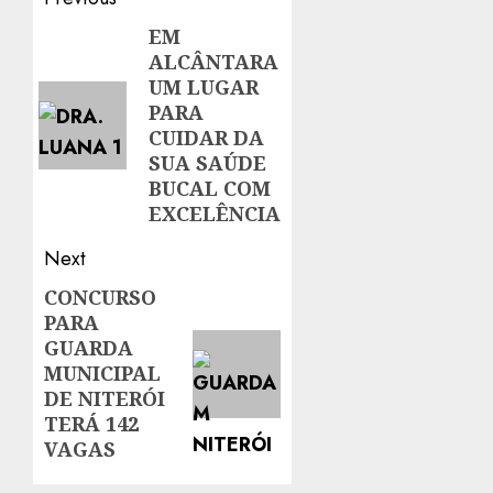
Post
navigation
EM
Previous
ALCÂNTARA
post:
UM LUGAR
PARA
CUIDAR DA
SUA SAÚDE
BUCAL COM
EXCELÊNCIA
Next
CONCURSO
Next
PARA
post:
GUARDA
MUNICIPAL
DE NITERÓI
TERÁ 142
VAGAS