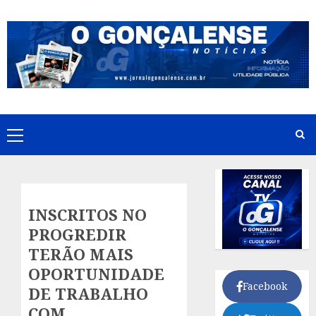
Skip
to
content
Primary
Menu
INSCRITOS NO
PROGREDIR
TERÃO MAIS
OPORTUNIDADE
Facebook
DE TRABALHO
COM