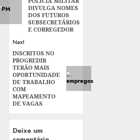
POLÍCIA MILITAR
post:
DIVULGA NOMES
DOS FUTUROS
SUBSECRETÁRIOS
E CORREGEDOR
Next
INSCRITOS NO
Next
PROGREDIR
post:
TERÃO MAIS
OPORTUNIDADE
DE TRABALHO
COM
MAPEAMENTO
DE VAGAS
Deixe um
comentário