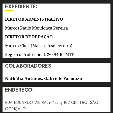
IMAGENS
EXPEDIENTE:
E
ESPECIALIDADES
DE
DIRETOR ADMINISTRATIVO
NITERÓI
Marcos Paulo Mendonça Pereira
7 DE
DIRETOR DE REDAÇÃO
AGOSTO
DE 2026
Marcos Click (Marcos José Pereira)
0
Registro Profissional: 26594-RJ-MTE
COLABORADORES
Nathália Antunes, Gabriele Formozo
ENDEREÇO:
RUA EDUARDO VIEIRA, nº48, Lj 102 CENTRO, SÃO
GONÇALO