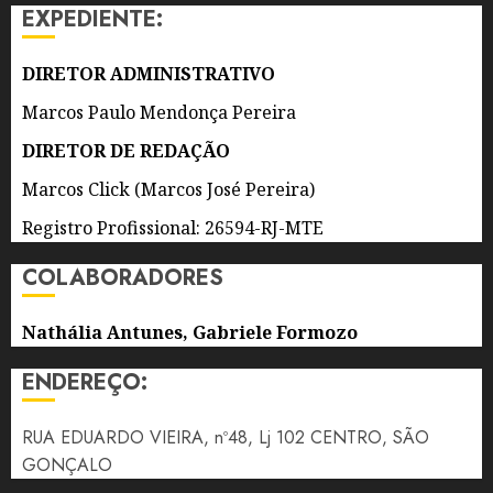
AGOSTO
EXPEDIENTE:
BRASIL
DE 2026
0
5 DE
DIRETOR ADMINISTRATIVO
AGOSTO
DE 2026
Marcos Paulo Mendonça Pereira
0
DIRETOR DE REDAÇÃO
Marcos Click (Marcos José Pereira)
Registro Profissional: 26594-RJ-MTE
COLABORADORES
Nathália Antunes, Gabriele Formozo
ENDEREÇO:
RUA EDUARDO VIEIRA, nº48, Lj 102 CENTRO, SÃO
GONÇALO