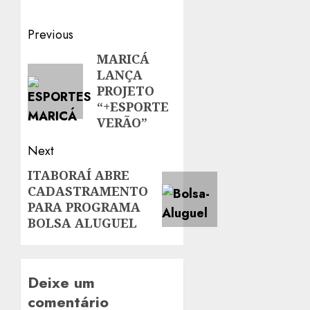
Post
Previous
navigation
MARICÁ
Previous
LANÇA
post:
PROJETO
“+ESPORTE
VERÃO”
Next
ITABORAÍ ABRE
Next
CADASTRAMENTO
post:
PARA PROGRAMA
BOLSA ALUGUEL
Deixe um
comentário