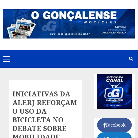
Skip
to
content
Primary
Menu
INICIATIVAS DA
ALERJ REFORÇAM
O USO DA
BICICLETA NO
Facebook
DEBATE SOBRE
MOBILIDADE