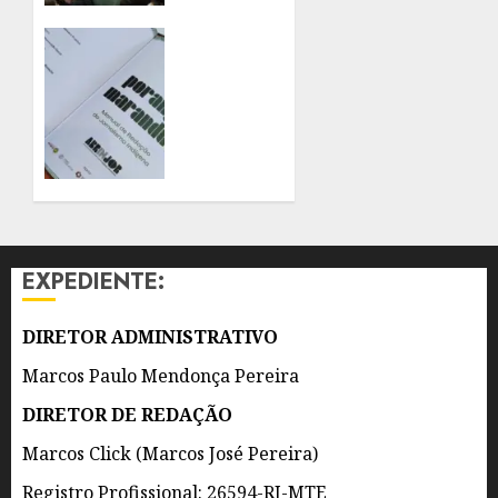
PÚBLICO
EM
CONGRESSO
QUATRO
NACIONAL
ANOS
RECEBE
LANÇAMENTO
7 DE
DO
AGOSTO
PRIMEIRO
DE 2026
MANUAL
0
DE
JORNALISMO
INDÍGENA
EXPEDIENTE:
DO
BRASIL
DIRETOR ADMINISTRATIVO
7 DE
AGOSTO
Marcos Paulo Mendonça Pereira
DE 2026
0
DIRETOR DE REDAÇÃO
Marcos Click (Marcos José Pereira)
Registro Profissional: 26594-RJ-MTE