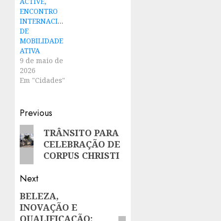
ACTIVE,
ENCONTRO
INTERNACIONAL
DE
MOBILIDADE
ATIVA
9 de maio de
2026
Em "Cidades"
Post
Previous
navigation
Previous
TRÂNSITO PARA
CELEBRAÇÃO DE
post:
CORPUS CHRISTI
Next
BELEZA,
Next
INOVAÇÃO E
post:
QUALIFICAÇÃO: