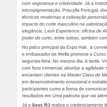
com segurança e criatividade
. Já a inst
micropigmentação, Priscylla Portugal, di
técnicas modernas e coloração personal
impacto do corte masculino na valorizaçã
elegância
,
Lash Experience: oficina de A
poder do curto
, entre outras, também c
No palco principal da Expo Hair, a convi
e embaixador da Wella promove o
Curso 
segunda-feira. No mesmo dia, à tarde, Viv
com foco comercial, abordar a agilidade 
encantam clientes na
Master Class
de M
em desenvolvimento emocional e estratégi
participantes como a forma de comunicar 
resultados em
Uma palestra que vai além
Já o
Sesc RJ
realiza o credenciamento 