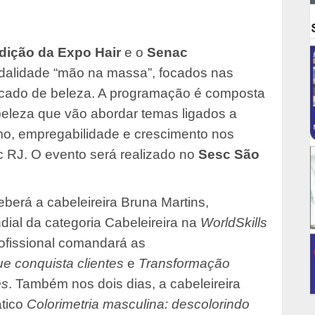
edição da
Expo Hair
e o
Senac
odalidade “mão na massa”, focados nas
rcado de beleza. A programação é composta
beleza que vão abordar temas ligados a
o, empregabilidade e crescimento nos
 RJ. O evento será realizado no
Sesc São
ceberá a cabeleireira Bruna Martins,
al da categoria Cabeleireira na
WorldSkills
rofissional comandará as
ue conquista clientes
e
Transformação
es
. Também nos dois dias, a cabeleireira
ático
Colorimetria masculina: descolorindo