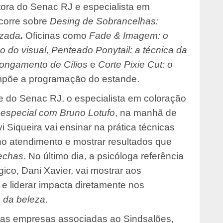
rutora do Senac RJ e especialista em
scorre sobre
Desing de Sobrancelhas:
izada
.
Oficinas como
Fade & Imagem: o
o do visual
,
Penteado Ponytail: a técnica da
longamento de Cílios
e
Corte Pixie Cut: o
ompõe a programação do estande.
te do Senac RJ, o especialista em coloração
especial com Bruno Lotufo
, na manhã de
i Siqueira vai ensinar na prática técnicas
no atendimento e mostrar resultados que
echas
. No último dia, a psicóloga referência
co, Dani Xavier, vai mostrar aos
e liderar impacta diretamente nos
 da beleza
.
das empresas associadas ao Sindsalões,