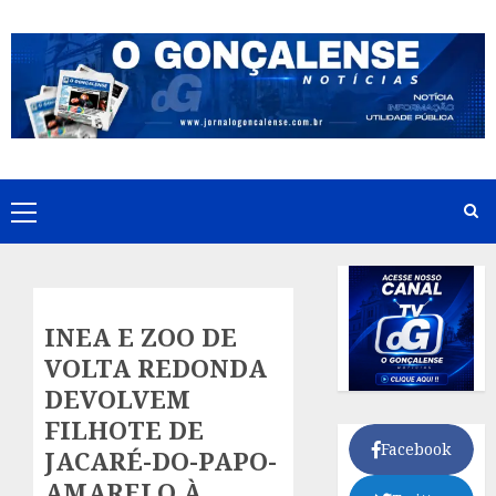
Skip
to
content
Primary
Menu
INEA E ZOO DE
VOLTA REDONDA
DEVOLVEM
FILHOTE DE
Facebook
JACARÉ-DO-PAPO-
AMARELO À