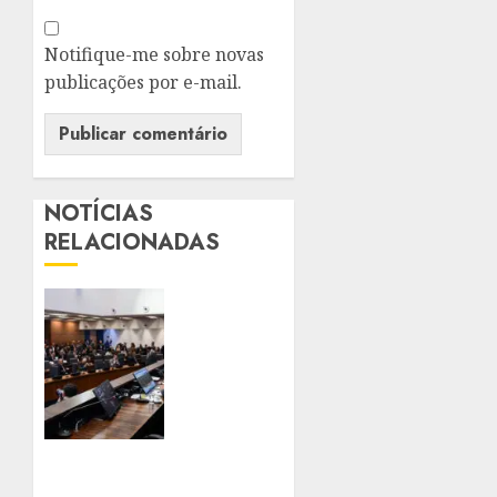
Notifique-me sobre novas
publicações por e-mail.
NOTÍCIAS
RELACIONADAS
PROJETO
APROVADO
PELA
ALERJ
CRIA
PROGRAMA
DE
AFERIÇÃO
FGV
GRATUITA