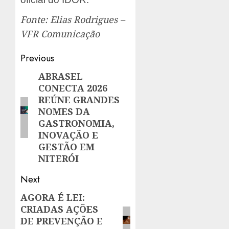
Fonte:
Elias Rodrigues –
VFR Comunicação
Post
Previous
navigation
ABRASEL
Previous
CONECTA 2026
post:
REÚNE GRANDES
NOMES DA
GASTRONOMIA,
INOVAÇÃO E
GESTÃO EM
NITERÓI
Next
AGORA É LEI:
Next
CRIADAS AÇÕES
post:
DE PREVENÇÃO E