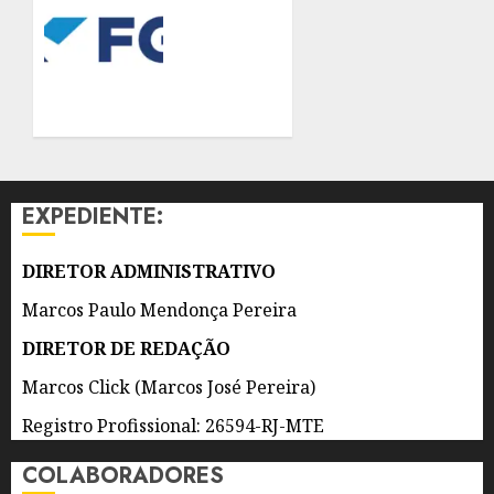
PROMOVE
DA
SEMINÁRIO
PRESSÃO
SOBRE
ARTERIAL
DESAFIOS
EM
E
ESTABELECIMENTOS
PERSPECTIVAS
COMERCIAIS
PARA A
SAÚDE
5 DE
NO
AGOSTO
EXPEDIENTE:
BRASIL
DE 2026
0
5 DE
DIRETOR ADMINISTRATIVO
AGOSTO
DE 2026
Marcos Paulo Mendonça Pereira
0
DIRETOR DE REDAÇÃO
Marcos Click (Marcos José Pereira)
Registro Profissional: 26594-RJ-MTE
COLABORADORES