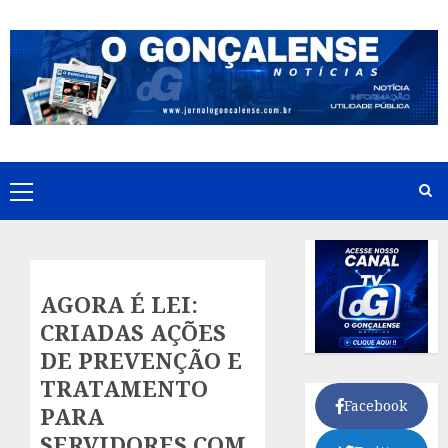
Skip
to
content
Primary
Menu
AGORA É LEI:
CRIADAS AÇÕES
DE PREVENÇÃO E
TRATAMENTO
Facebook
PARA
SERVIDORES COM