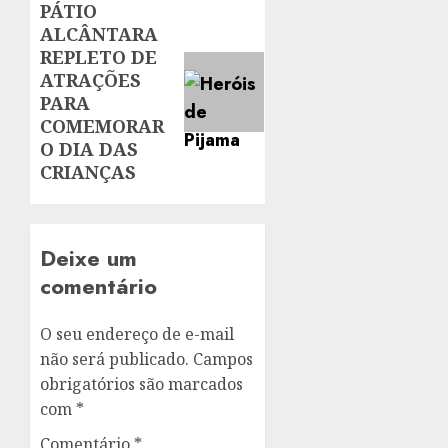
PÁTIO
Next
ALCÂNTARA
post:
REPLETO DE
ATRAÇÕES
PARA
COMEMORAR
O DIA DAS
CRIANÇAS
Deixe um
comentário
O seu endereço de e-mail
não será publicado.
Campos
obrigatórios são marcados
com
*
Comentário
*