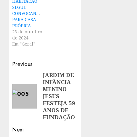
HABITAÇÃO
SEGUE
CONVOCANDO
PARA CASA
PRÓPRIA
23 de outubro
de 2024
Em "Geral"
Post
Previous
navigation
JARDIM DE
Previous
INFÂNCIA
post:
MENINO
JESUS
FESTEJA 59
ANOS DE
FUNDAÇÃO
Next