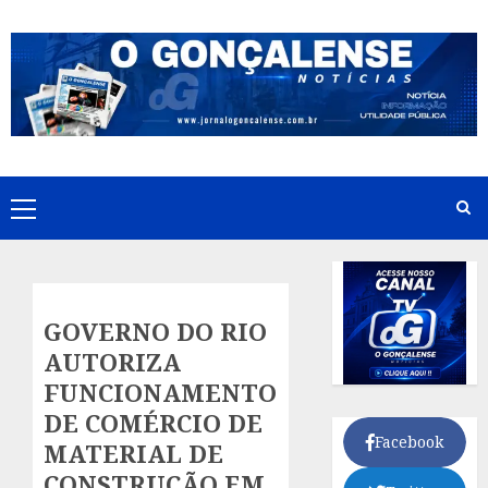
Skip
to
content
Primary
Menu
GOVERNO DO RIO
AUTORIZA
FUNCIONAMENTO
DE COMÉRCIO DE
Facebook
MATERIAL DE
CONSTRUÇÃO EM