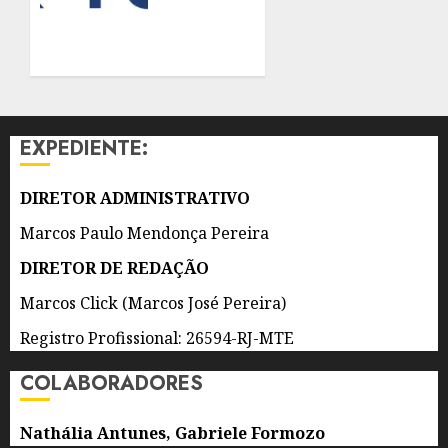
ARTERIAL
DESAFIOS
EM
E
ESTABELECIMENTOS
PERSPECTIVAS
COMERCIAIS
PARA A
SAÚDE
5 DE
NO
AGOSTO
EXPEDIENTE:
BRASIL
DE 2026
0
5 DE
DIRETOR ADMINISTRATIVO
AGOSTO
DE 2026
Marcos Paulo Mendonça Pereira
0
DIRETOR DE REDAÇÃO
Marcos Click (Marcos José Pereira)
Registro Profissional: 26594-RJ-MTE
COLABORADORES
Nathália Antunes, Gabriele Formozo