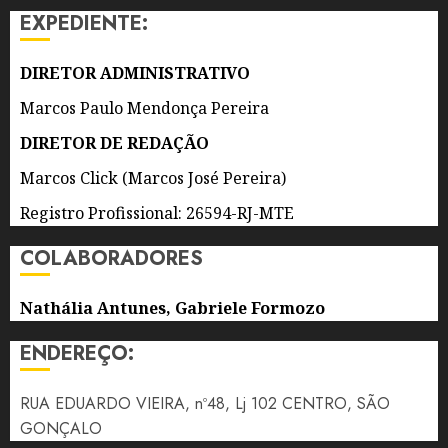
APOIO
EXPEDIENTE:
ESCOLAR
8 DE
DIRETOR ADMINISTRATIVO
AGOSTO
DE 2026
Marcos Paulo Mendonça Pereira
0
DIRETOR DE REDAÇÃO
Marcos Click (Marcos José Pereira)
Registro Profissional: 26594-RJ-MTE
COLABORADORES
Nathália Antunes, Gabriele Formozo
ENDEREÇO:
RUA EDUARDO VIEIRA, nº48, Lj 102 CENTRO, SÃO
GONÇALO