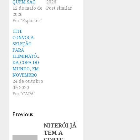
QUEM SÃO
2026
12 de maio de
Post similar
2026
Em "Esportes"
TITE
CONVOCA
SELEÇÃO
PARA
ELIMINATÓRIAS
DA COPA DO
MUNDO, EM
NOVEMBRO
24 de outubro
de 2020
Em "CAPA"
Post
Previous
navigation
NITERÓI JÁ
Previous
TEM A
post:
CORTE