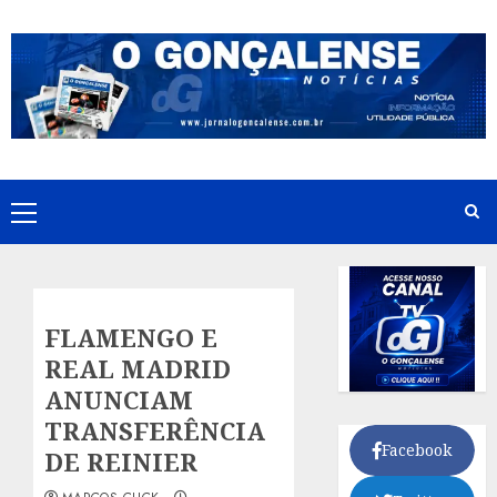
Skip
to
content
Primary
Menu
FLAMENGO E
REAL MADRID
ANUNCIAM
TRANSFERÊNCIA
Facebook
DE REINIER