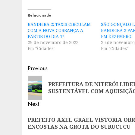
Relacionado
BANDEIRA 2: TÁXIS CIRCULAM
SÃO GONÇALO L
COM A NOVA COBRANÇA A
BANDEIRA 2 PA
PARTIR DO DIA 1º
EM DEZEMBRO
29 de novembro de 2023
25 de novembro
Em "Cidades"
Em "Cidades"
Post
Previous
navigation
Previous
PREFEITURA DE NITERÓI LID
post:
SUSTENTÁVEL COM AQUISIÇÃO
Next
Next
PREFEITO AXEL GRAEL VISTORIA OB
post:
ENCOSTAS NA GROTA DO SURUCUCU