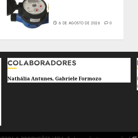
HIDRÔMETROS DEVERÃO
SER INSTALADOS NO
INTERIOR DOS IMÓVEIS
6 DE AGOSTO DE 2026
0
COLABORADORES
Nathália Antunes, Gabriele Formozo