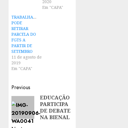
2020
Em "CAPA"
TRABALHADOR
PODE
RETIRAR
PARCELA DO
FGTS A
PARTIR DE
SETEMBRO
11 de agosto de
2019
Em "CAPA"
Post
Previous
navigation
EDUCAÇÃO
Previous
PARTICIPA
post:
DE DEBATE
NA BIENAL