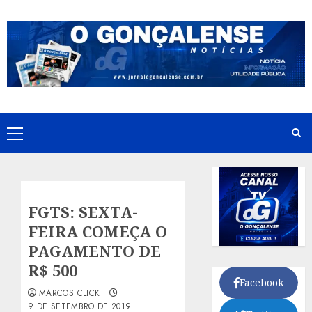
Skip
to
content
Primary
Menu
FGTS: SEXTA-
FEIRA COMEÇA O
PAGAMENTO DE
R$ 500
Facebook
MARCOS CLICK
9 DE SETEMBRO DE 2019