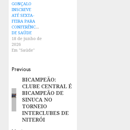
GONÇALO
INSCREVE
ATÉ SEXTA-
FEIRA PARA
CONFERÊNCIA
DE SAÚDE
18 de junho de
2026
Em "Saúde"
Post
Previous
navigation
BICAMPEÃO:
Previous
CLUBE CENTRAL É
post:
BICAMPEÃO DE
SINUCA NO
TORNEIO
INTERCLUBES DE
NITERÓI