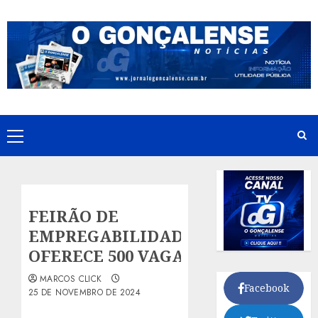
Skip
to
content
Primary
Menu
FEIRÃO DE
EMPREGABILIDADE
OFERECE 500 VAGAS
MARCOS CLICK
Facebook
25 DE NOVEMBRO DE 2024