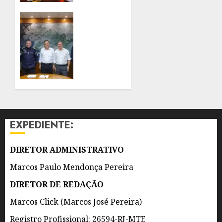
DEVIDO
À
PREFEITO
PREVISÃO
DE
DE
NITERÓI
VENTOS
RENOVA
FORTES
CONVÊNIO
DO
7 DE
PROEIS
AGOSTO
POR
DE 2026
DOIS
0
ANOS
EXPEDIENTE:
7 DE
AGOSTO
DIRETOR ADMINISTRATIVO
DE 2026
0
Marcos Paulo Mendonça Pereira
DIRETOR DE REDAÇÃO
Marcos Click (Marcos José Pereira)
Registro Profissional: 26594-RJ-MTE