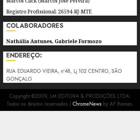
Marcos Click (Marcos José Pereira)
Registro Profissional: 26594-RJ-MTE
COLABORADORES
Nathália Antunes, Gabriele Formozo
ENDEREÇO:
RUA EDUARDO VIEIRA, nº48, Lj 102 CENTRO, SÃO
GONÇALO
Copyright ©2009, LM EDITORA & PRODUÇÕES LTDA.
Todos os direitos reservados
|
ChromeNews
by AF themes.