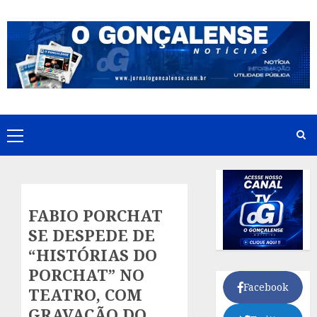
Skip
to
content
Primary
Menu
FABIO PORCHAT
SE DESPEDE DE
“HISTÓRIAS DO
PORCHAT” NO
Facebook
TEATRO, COM
GRAVAÇÃO DO