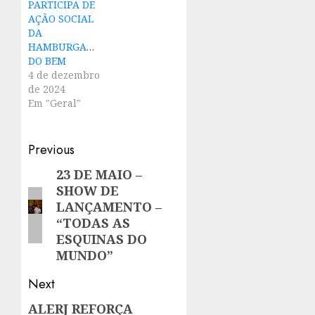
PARTICIPA DE
AÇÃO SOCIAL
DA
HAMBURGADA
DO BEM
4 de dezembro
de 2024
Em "Geral"
Post
Previous
navigation
23 DE MAIO –
Previous
SHOW DE
post:
LANÇAMENTO –
“TODAS AS
ESQUINAS DO
MUNDO”
Next
ALERJ REFORÇA
Next