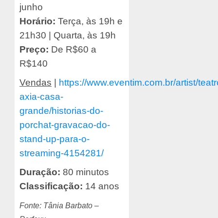
junho
Horário:
Terça, às 19h e
21h30 | Quarta, às 19h
Preço:
De R$60 a
R$140
Vendas
|
https://www.eventim.com.br/artist/teatr
axia-casa-
grande/historias-do-
porchat-gravacao-do-
stand-up-para-o-
streaming-4154281/
Duração:
80 minutos
Classificação:
14 anos
Fonte: Tânia Barbato –