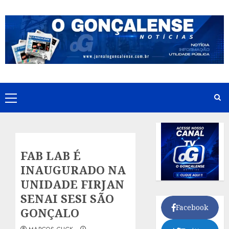
Skip
to
content
Primary
Menu
FAB LAB É
INAUGURADO NA
UNIDADE FIRJAN
SENAI SESI SÃO
Facebook
GONÇALO