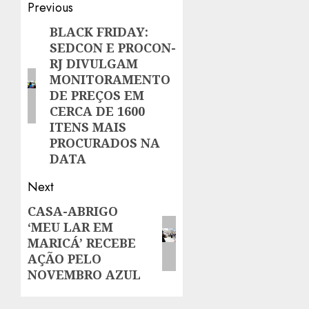
Post
Previous
navigation
BLACK FRIDAY:
Previous
SEDCON E PROCON-
post:
RJ DIVULGAM
MONITORAMENTO
DE PREÇOS EM
CERCA DE 1600
ITENS MAIS
PROCURADOS NA
DATA
Next
CASA-ABRIGO
Next
‘MEU LAR EM
post:
MARICÁ’ RECEBE
AÇÃO PELO
NOVEMBRO AZUL