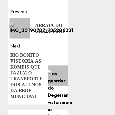
Post
Previous
navigation
Previous
ARRAIÁ DO
post:
GLADSTONE
Next
RIO BONITO
Next
VISTORIA AS
post:
KOMBIS QUE
FAZEM O
TRANSPORTE
DOS ALUNOS
DA REDE
MUNICIPAL