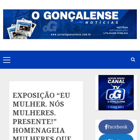
Skip
to
content
Primary
Menu
EXPOSIÇÃO “EU
MULHER. NÓS
MULHERES.
PRESENTE!”
Facebook
HOMENAGEIA
MULHERES QUE