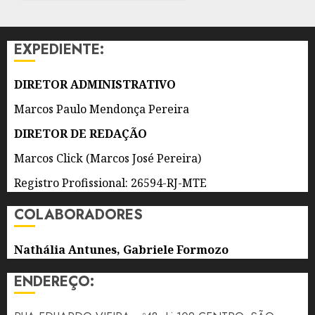
AGENTES
DE 2026
DE
0
APOIO
EXPEDIENTE:
ESCOLAR
8 DE
DIRETOR ADMINISTRATIVO
AGOSTO
DE 2026
Marcos Paulo Mendonça Pereira
0
DIRETOR DE REDAÇÃO
Marcos Click (Marcos José Pereira)
Registro Profissional: 26594-RJ-MTE
COLABORADORES
Nathália Antunes, Gabriele Formozo
ENDEREÇO: