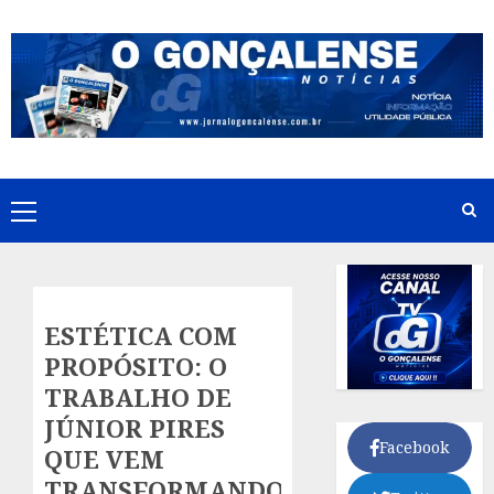
Skip
to
content
Primary
Menu
ESTÉTICA COM
PROPÓSITO: O
TRABALHO DE
JÚNIOR PIRES
Facebook
QUE VEM
TRANSFORMANDO