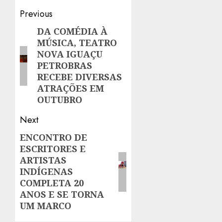
Post
Previous
navigation
DA COMÉDIA À
Previous
MÚSICA, TEATRO
post:
NOVA IGUAÇU
PETROBRAS
RECEBE DIVERSAS
ATRAÇÕES EM
OUTUBRO
Next
ENCONTRO DE
Next
ESCRITORES E
post:
ARTISTAS
INDÍGENAS
COMPLETA 20
ANOS E SE TORNA
UM MARCO