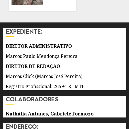
DE
ENERGIA
VENTOS
EM
FORTES
RESTAURANTE
E CASA
7 DE
DE
AGOSTO
EXPEDIENTE:
EVENTOS
DE 2026
DE SÃO
0
GONÇALO
DIRETOR ADMINISTRATIVO
Marcos Paulo Mendonça Pereira
6 DE
AGOSTO
DIRETOR DE REDAÇÃO
DE 2026
0
Marcos Click (Marcos José Pereira)
Registro Profissional: 26594-RJ-MTE
COLABORADORES
Nathália Antunes, Gabriele Formozo
ENDEREÇO: