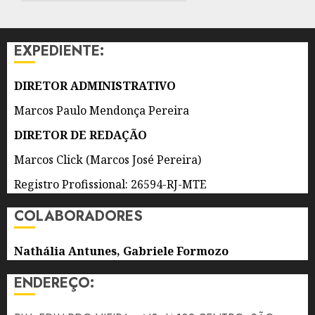
EM
DE 2026
QUATRO
0
ANOS
EXPEDIENTE:
7 DE
AGOSTO
DIRETOR ADMINISTRATIVO
DE 2026
0
Marcos Paulo Mendonça Pereira
DIRETOR DE REDAÇÃO
Marcos Click (Marcos José Pereira)
Registro Profissional: 26594-RJ-MTE
COLABORADORES
Nathália Antunes, Gabriele Formozo
ENDEREÇO: