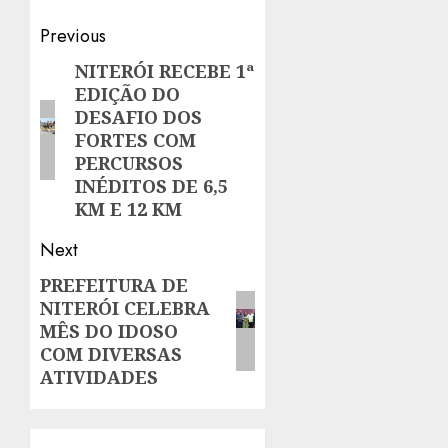
Post
Previous
navigation
NITERÓI RECEBE 1ª
Previous
EDIÇÃO DO
post:
DESAFIO DOS
FORTES COM
PERCURSOS
INÉDITOS DE 6,5
KM E 12 KM
Next
PREFEITURA DE
Next
NITERÓI CELEBRA
post:
MÊS DO IDOSO
COM DIVERSAS
ATIVIDADES