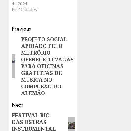
de 2024
Em "Cidades"
Post
Previous
navigation
PROJETO SOCIAL
Previous
APOIADO PELO
post:
METRÔRIO
OFERECE 30 VAGAS
PARA OFICINAS
GRATUITAS DE
MÚSICA NO
COMPLEXO DO
ALEMÃO
Next
FESTIVAL RIO
Next
DAS OSTRAS
post:
INSTRUMENTAL