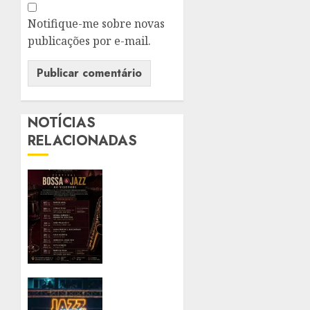
Notifique-me sobre novas
publicações por e-mail.
NOTÍCIAS
RELACIONADAS
FESTIVAL
BOSSA
& JAZZ
ESTREIA
NA
VINOTECA
DO
VISCONDE,
JAZZ
EM
PROIBIDÃO