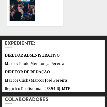
BOTAFOGO
CHEGA
À
6 DE
QUADRA
AGOSTO
DA SÃO
DE 2026
CLEMENTE
0
COM
MC
CAROL
EXPEDIENTE:
ENTRE
AS
ATRAÇÕES
DIRETOR ADMINISTRATIVO
Marcos Paulo Mendonça Pereira
6 DE
AGOSTO
DIRETOR DE REDAÇÃO
DE 2026
0
Marcos Click (Marcos José Pereira)
Registro Profissional: 26594-RJ-MTE
COLABORADORES