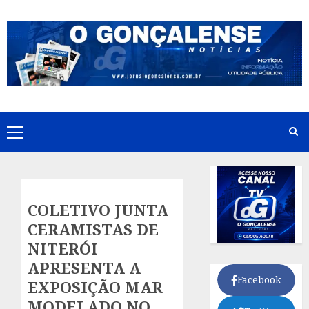
Skip
to
content
Primary
Menu
COLETIVO JUNTA
CERAMISTAS DE
NITERÓI
APRESENTA A
Facebook
EXPOSIÇÃO MAR
MODELADO NO