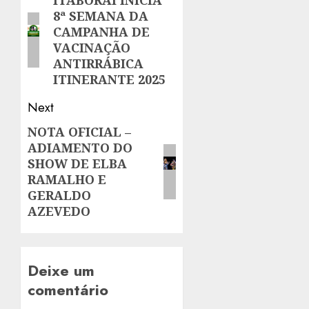
navigation
ITABORAÍ INICIA
Previous
8ª SEMANA DA
post:
CAMPANHA DE
VACINAÇÃO
ANTIRRÁBICA
ITINERANTE 2025
Next
NOTA OFICIAL –
Next
ADIAMENTO DO
post:
SHOW DE ELBA
RAMALHO E
GERALDO
AZEVEDO
Deixe um
comentário