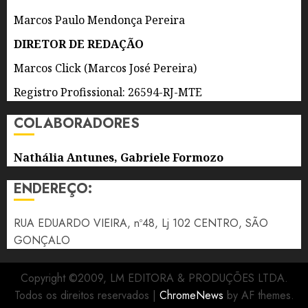
7 DE
AGOSTO
Marcos Paulo Mendonça Pereira
DE 2026
0
DIRETOR DE REDAÇÃO
Marcos Click (Marcos José Pereira)
Registro Profissional: 26594-RJ-MTE
COLABORADORES
Nathália Antunes, Gabriele Formozo
ENDEREÇO:
RUA EDUARDO VIEIRA, nº48, Lj 102 CENTRO, SÃO
GONÇALO
Copyright ©2009, LM EDITORA & PRODUÇÕES LTDA.
Todos os direitos reservados
|
ChromeNews
by AF themes.