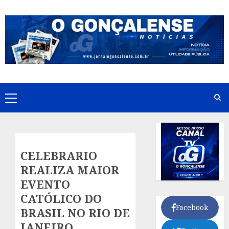
Skip
to
content
Primary
Menu
CELEBRARIO
REALIZA MAIOR
EVENTO
CATÓLICO DO
Facebook
BRASIL NO RIO DE
JANEIRO