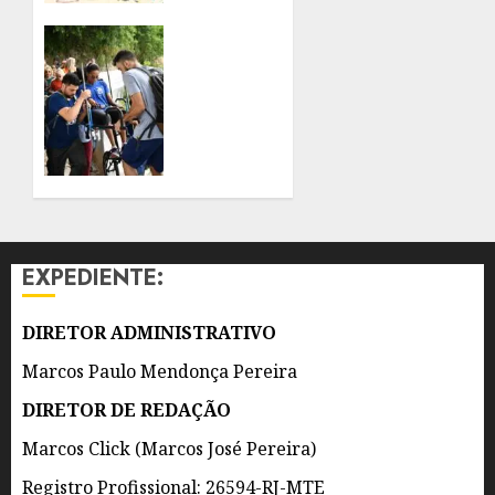
ACESSIBILIDADE
EM
PREFEITURA
CELEBRAÇÃO
PROMOVE
AO DIA
PROGRAMAÇÃO
DOS
DE
PAIS
TRILHAS
ACESSÍVEIS
8 DE
DURANTE
AGOSTO
TODO
DE 2026
O MÊS
0
DE
EXPEDIENTE:
AGOSTO
8 DE
DIRETOR ADMINISTRATIVO
AGOSTO
DE 2026
Marcos Paulo Mendonça Pereira
0
DIRETOR DE REDAÇÃO
Marcos Click (Marcos José Pereira)
Registro Profissional: 26594-RJ-MTE