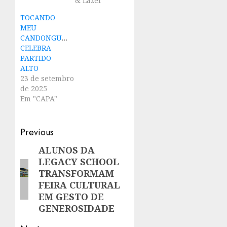
& Lazer"
TOCANDO
MEU
CANDONGUEIRO
CELEBRA
PARTIDO
ALTO
23 de setembro
de 2025
Em "CAPA"
Post
Previous
navigation
ALUNOS DA
Previous
LEGACY SCHOOL
post:
TRANSFORMAM
FEIRA CULTURAL
EM GESTO DE
GENEROSIDADE