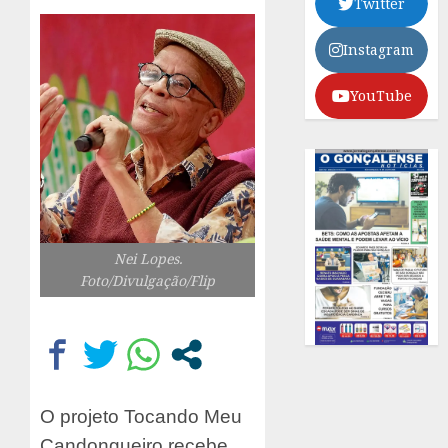
Twitter
Instagram
YouTube
Nei Lopes.
Foto/Divulgação/Flip
O projeto Tocando Meu
Candongueiro recebe