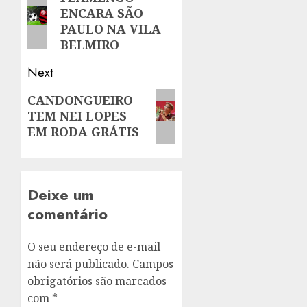
ENCARA SÃO
post:
PAULO NA VILA
BELMIRO
Next
Next
CANDONGUEIRO
TEM NEI LOPES
post:
EM RODA GRÁTIS
Deixe um
comentário
O seu endereço de e-mail
não será publicado.
Campos
obrigatórios são marcados
com
*