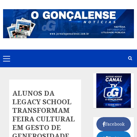
Skip
to
content
Primary
Menu
ALUNOS DA
LEGACY SCHOOL
TRANSFORMAM
FEIRA CULTURAL
Facebook
EM GESTO DE
GENEROSIDADE