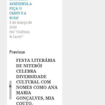
APRESENTA A
PEÇA ‘O
CRAVO E A
ROSA’
3 de março de
2026
Em "Cultura
& Lazer"
Post
Previous
navigation
FESTA LITERÁRIA
Previous
DE NITERÓI
post:
CELEBRA
DIVERSIDADE
CULTURAL COM
NOMES COMO ANA
MARIA
GONÇALVES, MIA
COUTO,