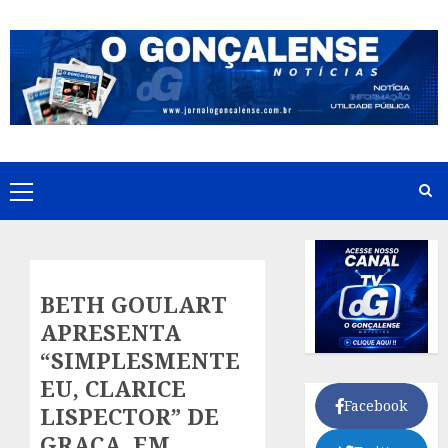
Skip
to
content
Primary
Menu
BETH GOULART
APRESENTA
“SIMPLESMENTE
EU, CLARICE
Facebook
LISPECTOR” DE
GRAÇA, EM