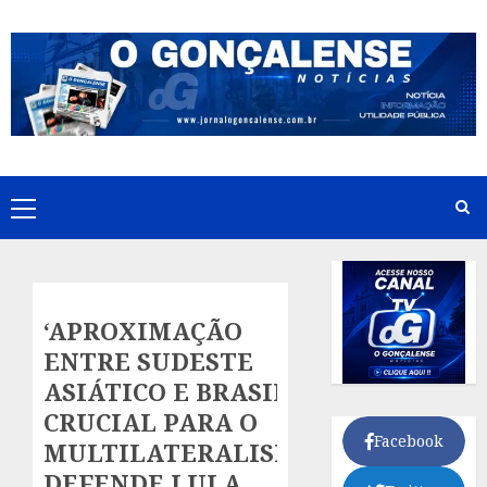
Skip
to
content
Primary
Menu
‘APROXIMAÇÃO
ENTRE SUDESTE
ASIÁTICO E BRASIL É
CRUCIAL PARA O
Facebook
MULTILATERALISMO’,
DEFENDE LULA