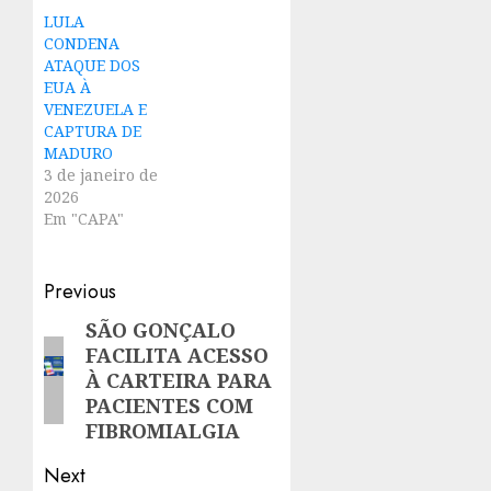
LULA
CONDENA
ATAQUE DOS
EUA À
VENEZUELA E
CAPTURA DE
MADURO
3 de janeiro de
2026
Em "CAPA"
Post
Previous
navigation
SÃO GONÇALO
Previous
FACILITA ACESSO
post:
À CARTEIRA PARA
PACIENTES COM
FIBROMIALGIA
Next