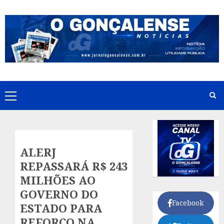
Skip
to
content
Primary
Menu
ALERJ
REPASSARÁ R$ 243
MILHÕES AO
GOVERNO DO
Facebook
ESTADO PARA
REFORÇO NA