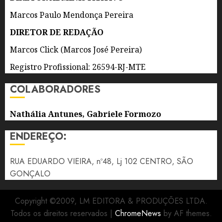
8 DE
AGOSTO
Marcos Paulo Mendonça Pereira
DE 2026
0
DIRETOR DE REDAÇÃO
Marcos Click (Marcos José Pereira)
Registro Profissional: 26594-RJ-MTE
COLABORADORES
Nathália Antunes, Gabriele Formozo
ENDEREÇO:
RUA EDUARDO VIEIRA, nº48, Lj 102 CENTRO, SÃO
GONÇALO
Copyright ©2009, LM EDITORA & PRODUÇÕES LTDA.
Todos os direitos reservados
|
ChromeNews
by AF themes.