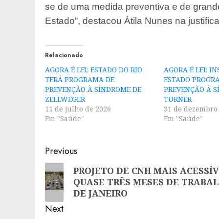
se de uma medida preventiva e de grande
Estado”, destacou Átila Nunes na justifica
Relacionado
AGORA É LEI: ESTADO DO RIO
AGORA É LEI: I
TERÁ PROGRAMA DE
ESTADO PROGR
PREVENÇÃO À SÍNDROME DE
PREVENÇÃO À S
ZELLWEGER
TURNER
11 de julho de 2026
31 de dezembro
Em "Saúde"
Em "Saúde"
Post
Previous
navigation
Previous
PROJETO DE CNH MAIS ACESSÍ
QUASE TRÊS MESES DE TRABAL
post:
DE JANEIRO
Next