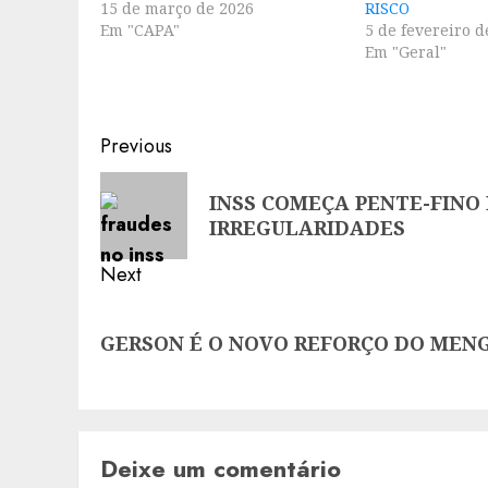
15 de março de 2026
RISCO
Em "CAPA"
5 de fevereiro d
Em "Geral"
Post
Previous
navigation
Previous
INSS COMEÇA PENTE-FINO 
post:
IRREGULARIDADES
Next
Next
GERSON É O NOVO REFORÇO DO MEN
post:
Deixe um comentário