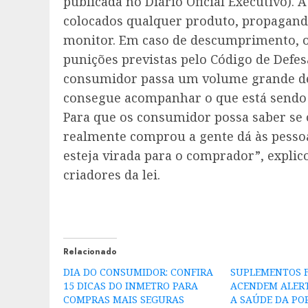
publicada no Diário Oficial Executivo)
colocados qualquer produto, propaganda
monitor. Em caso de descumprimento, o
punições previstas pelo Código de Defe
consumidor passa um volume grande de 
consegue acompanhar o que está sendo cr
Para que os consumidor possa saber se o
realmente comprou a gente dá às pessoas
esteja virada para o comprador”, expli
criadores da lei.
Relacionado
DIA DO CONSUMIDOR: CONFIRA
SUPLEMENTOS F
15 DICAS DO INMETRO PARA
ACENDEM ALER
COMPRAS MAIS SEGURAS
A SAÚDE DA P