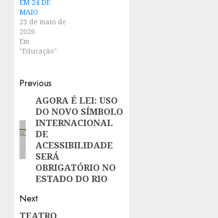
EM 24 DE
MAIO
23 de maio de
2026
Em
"Educação"
Post
Previous
navigation
AGORA É LEI: USO
Previous
DO NOVO SÍMBOLO
post:
INTERNACIONAL
DE
ACESSIBILIDADE
SERÁ
OBRIGATÓRIO NO
ESTADO DO RIO
Next
TEATRO
Next