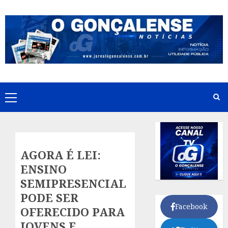
Skip
to
content
Primary
Menu
AGORA É LEI:
ENSINO
SEMIPRESENCIAL
PODE SER
Facebook
OFERECIDO PARA
JOVENS E