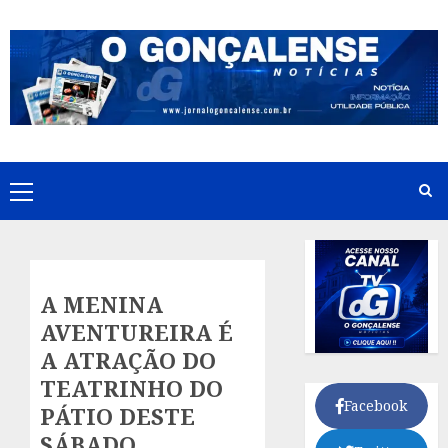
Skip
to
content
Primary
Menu
A MENINA
AVENTUREIRA É
A ATRAÇÃO DO
TEATRINHO DO
Facebook
PÁTIO DESTE
SÁBADO