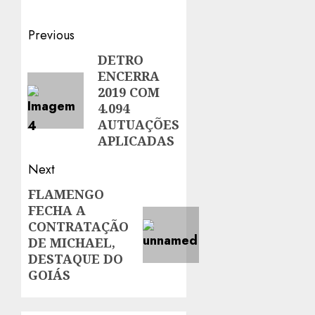
Post
Previous
navigation
DETRO
Previous
ENCERRA
post:
2019 COM
4.094
AUTUAÇÕES
APLICADAS
Next
FLAMENGO
Next
FECHA A
post:
CONTRATAÇÃO
DE MICHAEL,
DESTAQUE DO
GOIÁS