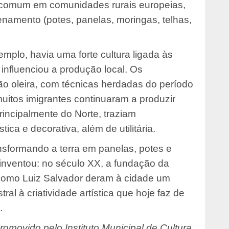
a comum em comunidades rurais europeias,
enamento (potes, panelas, moringas, telhas,
plo, havia uma forte cultura ligada às
 influenciou a produção local. Os
o oleira, com técnicas herdadas do período
uitos imigrantes continuaram a produzir
 principalmente do Norte, traziam
ica e decorativa, além de utilitária.
ansformando a terra em panelas, potes e
inventou: no século XX, a fundação da
 como Luiz Salvador deram à cidade um
al à criatividade artística que hoje faz de
.
omovido pelo Instituto Municipal de Cultura