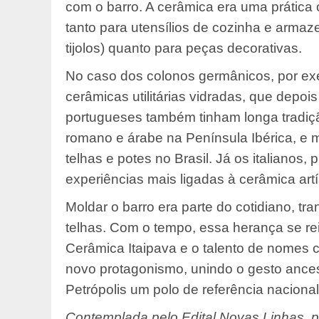
com o barro. A cerâmica era uma prátic
tanto para utensílios de cozinha e armaz
tijolos) quanto para peças decorativas.
No caso dos colonos germânicos, por exem
cerâmicas utilitárias vidradas, que depois
portugueses também tinham longa tradiçã
romano e árabe na Península Ibérica, e m
telhas e potes no Brasil. Já os italianos,
experiências mais ligadas à cerâmica artíst
Moldar o barro era parte do cotidiano, tr
telhas. Com o tempo, essa herança se re
Cerâmica Itaipava e o talento de nomes
novo protagonismo, unindo o gesto ancestr
Petrópolis um polo de referência nacional
Contemplada pelo Edital Novas Linhas, pr