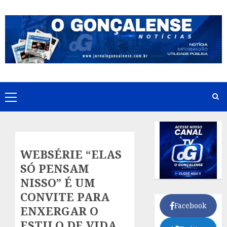
Skip
to
content
Primary
Menu
WEBSÉRIE “ELAS
SÓ PENSAM
NISSO” É UM
CONVITE PARA
Facebook
ENXERGAR O
ESTILO DE VIDA