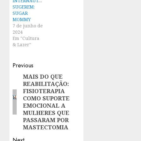
INTERNAUTAS
SUGEREM:
SUGAR
MOMMY
7 de junho de
2024
Em "Cultura
& Lazer"
Post
Previous
navigation
MAIS DO QUE
Previous
REABILITAÇÃO:
post:
FISIOTERAPIA
COMO SUPORTE
EMOCIONAL A
MULHERES QUE
PASSARAM POR
MASTECTOMIA
Next