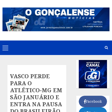
Skip
to
content
Primary
Menu
VASCO PERDE
PARA O
ATLÉTICO-MG EM
SÃO JANUÁRIO E
Facebook
ENTRA NA PAUSA
DO BRASILEIRÃO