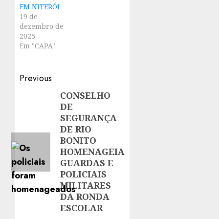
EM NITERÓI
19 de
dezembro de
2025
Em "CAPA"
Post
Previous
navigation
CONSELHO
Previous
DE
post:
SEGURANÇA
DE RIO
BONITO
HOMENAGEIA
GUARDAS E
POLICIAIS
MILITARES
DA RONDA
ESCOLAR