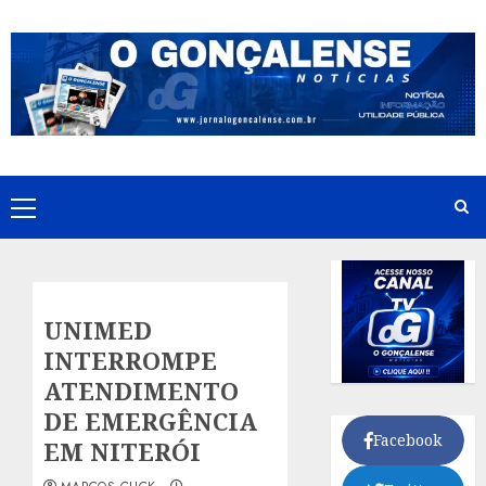
Skip
to
content
Primary
Menu
UNIMED
INTERROMPE
ATENDIMENTO
DE EMERGÊNCIA
Facebook
EM NITERÓI