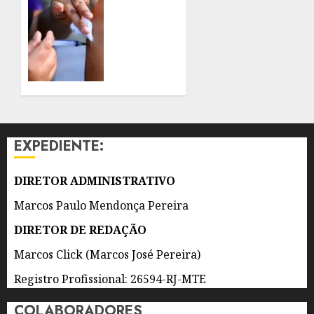
EXAMES,
REALIZA
IMAGENS
CAMPANHA
E
NACIONAL
ESPECIALIDADES
DE
DE
MULTIVACINAÇÃO
NITERÓI
PARA
ATUALIZAÇÃO
7 DE
DA
AGOSTO
CADERNETA
DE 2026
EXPEDIENTE:
DE
0
CRIANÇAS
E
DIRETOR ADMINISTRATIVO
ADOLESCENTES
Marcos Paulo Mendonça Pereira
5 DE
DIRETOR DE REDAÇÃO
AGOSTO
DE 2026
Marcos Click (Marcos José Pereira)
0
Registro Profissional: 26594-RJ-MTE
COLABORADORES