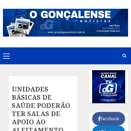
Skip
to
content
Primary
Menu
UNIDADES
BÁSICAS DE
SAÚDE PODERÃO
TER SALAS DE
Facebook
APOIO AO
ALEITAMENTO