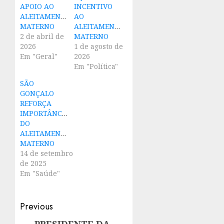
APOIO AO
INCENTIVO
ALEITAMENTO
AO
MATERNO
ALEITAMENTO
2 de abril de
MATERNO
2026
1 de agosto de
Em "Geral"
2026
Em "Política"
SÃO
GONÇALO
REFORÇA
IMPORTÂNCIA
DO
ALEITAMENTO
MATERNO
14 de setembro
de 2025
Em "Saúde"
Post
Previous