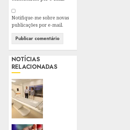
Notifique-me sobre novas
publicações por e-mail.
NOTÍCIAS
RELACIONADAS
PREFEITO
RODRIGO
NEVES
VISTORIA
OBRAS
DO
SUPERCENTRO
DE
NITERÓI